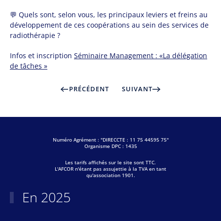
💬 Quels sont, selon vous, les principaux leviers et freins au
développement de ces coopérations au sein des services de
radiothérapie ?
Infos et inscription
Séminaire Management : «La délégation
de tâches »
PRÉCÉDENT
SUIVANT
Numéro Agrément : "DIRECCTE : 11 75 44595 75"
Organisme DPC : 1435
Les tarifs affichés sur le site sont TTC.
L'AFCOR n'étant pas assujettie à la TVA en tant
qu'association 1901.
En 2025