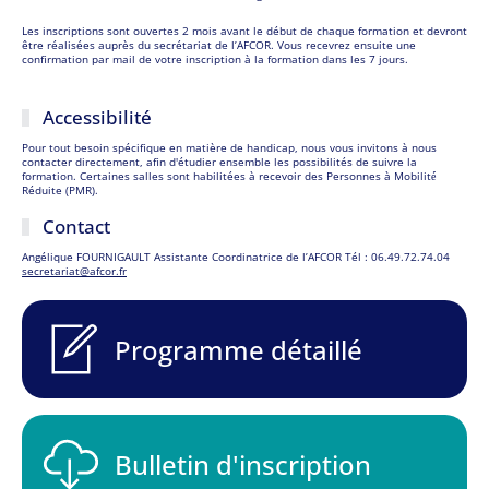
Les inscriptions sont ouvertes 2 mois avant le début de chaque formation et devront
être réalisées auprès du secrétariat de l’AFCOR. Vous recevrez ensuite une
confirmation par mail de votre inscription à la formation dans les 7 jours.
Accessibilité
Pour tout besoin spécifique en matière de handicap, nous vous invitons à nous
contacter directement, afin d'étudier ensemble les possibilités de suivre la
formation. Certaines salles sont habilitées à recevoir des Personnes à Mobilité́
Réduite (PMR).
Contact
Angélique FOURNIGAULT Assistante Coordinatrice de l’AFCOR Tél : 06.49.72.74.04
secretariat@afcor.fr
Programme détaillé
Bulletin d'inscription