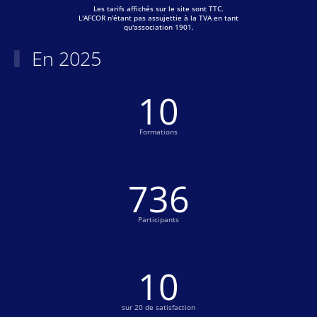
Les tarifs affichés sur le site sont TTC.
L'AFCOR n'étant pas assujettie à la TVA en tant
qu'association 1901.
En 2025
10
Formations
770
Participants
10
sur 20 de satisfaction